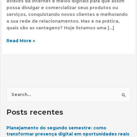
através da internet e meios digitais para que assim
possa divulgar e comercializar seus produtos ou
serviços, conquistando novos clientes e melhorando
a sua rede de relacionamentos. Mas e na prática,
quais são as vantagens? Hoje listamos uma […]
Read More »
P
e
Posts recentes
s
q
Planejamento do segundo semestre: como
u
transformar presença digital em oportunidades reais