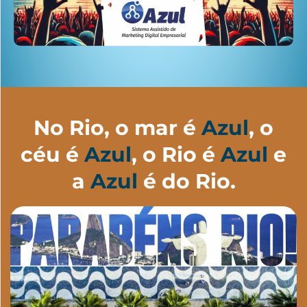
No Rio, o mar é
Azul
, o
céu é
Azul
,
o Rio é
Azul
e
a
Azul
é do Rio.