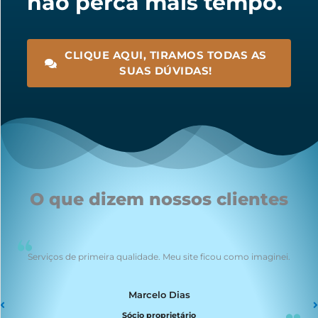
não perca mais tempo.
CLIQUE AQUI, TIRAMOS TODAS AS
SUAS DÚVIDAS!
O que dizem nossos clientes
Serviços de primeira qualidade. Meu site ficou como imaginei.
Marcelo Dias
Sócio proprietário