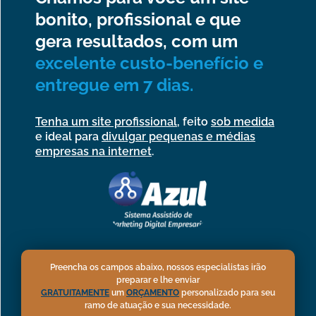
bonito, profissional e que
gera resultados, com um
excelente custo-benefício e
entregue em 7 dias.
Tenha um site profissional,
feito
sob medida
e ideal para
divulgar pequenas e médias
empresas na internet
.
Preencha os campos abaixo, nossos especialistas irão
preparar e lhe enviar
GRATUITAMENTE
um
ORÇAMENTO
personalizado para seu
ramo de atuação e sua necessidade.