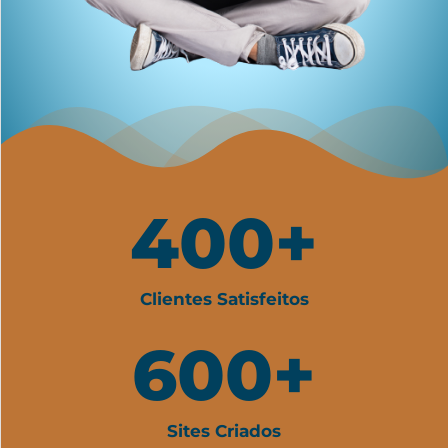
400
+
Clientes Satisfeitos
600
+
Sites Criados