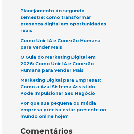
q
Planejamento do segundo
u
semestre: como transformar
i
presença digital em oportunidades
s
reais
a
Como Unir IA e Conexão Humana
para Vender Mais
r
O Guia do Marketing Digital em
p
2026: Como Unir IA e Conexão
o
Humana para Vender Mais
r
Marketing Digital para Empresas:
:
Como a Azul Sistema Assistido
Pode Impulsionar Seu Negócio
Por que sua pequena ou média
empresa precisa estar presente no
mundo online hoje?
Comentários