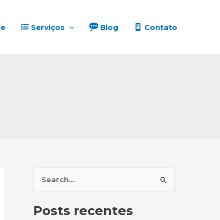
e
Serviços
Blog
Contato
P
e
Posts recentes
s