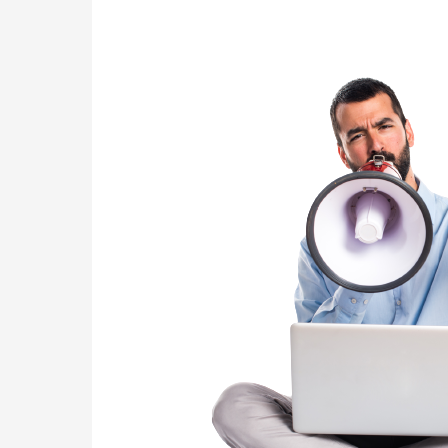
Marketing
Digital
para
Empresas:
Como
a
Azul
Sistema
Assistido
Pode
Impulsionar
Seu
Negócio